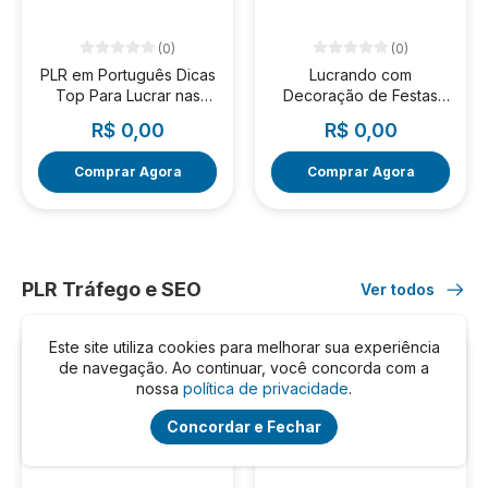
(0)
(0)
PLR em Português Dicas
Lucrando com
Top Para Lucrar nas
Decoração de Festas
Redes Sociais
Infantis
R$ 0,00
R$ 0,00
Comprar Agora
Comprar Agora
PLR Tráfego e SEO
Ver todos
Este site utiliza cookies para melhorar sua experiência
GRÁTIS *
GRÁTIS *
de navegação. Ao continuar, você concorda com a
nossa
política de privacidade
.
Concordar e Fechar